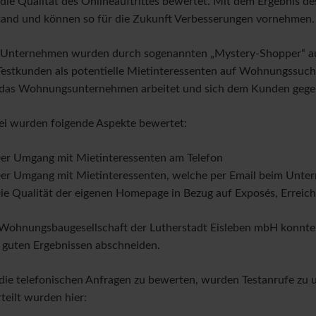
die Qualität des Onlineauftrittes bewertet. Mit dem Ergebnis d
Z
and und können so für die Zukunft Verbesserungen vornehmen.
 Unternehmen wurden durch sogenannten „Mystery-Shopper“ auf
Testkunden als potentielle Mietinteressenten auf Wohnungssuch
das Wohnungsunternehmen arbeitet und sich dem Kunden gegen
i wurden folgende Aspekte bewertet:
er Umgang mit Mietinteressenten am Telefon
er Umgang mit Mietinteressenten, welche per Email beim Unte
ie Qualität der eigenen Homepage in Bezug auf Exposés, Erreich
Wohnungsbaugesellschaft der Lutherstadt Eisleben mbH konnte 
 guten Ergebnissen abschneiden.
ie telefonischen Anfragen zu bewerten, wurden Testanrufe zu u
teilt wurden hier: