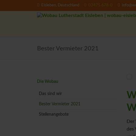
Eisleben, Deutschland
03475 678-0
info@wo
EN
Bester Vermieter 2021
Navigation
Die Wobau
überspringen
Wo
Das sind wir
Bester Vermieter 2021
W
Stellenangebote
Der 
des 