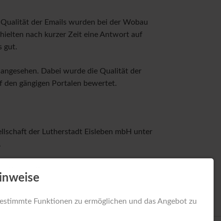
e Qualität der Emails wurden bei der Wobau
hielten nach kurzer Zeit eine Antwort auf
 gut.
 angesehen. Dabei wurde die Qualität der
 den gängigen Portalen bewertet.
lschaft der Lutherstadt Eisleben mbH unter
.
esamte Team.
inweise
estimmte Funktionen zu ermöglichen und das Angebot zu