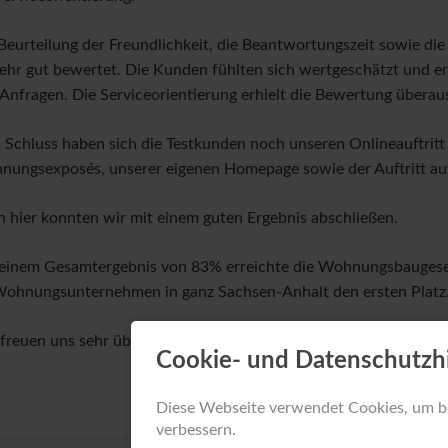
Beurteilung der Freundlichkeit, die Beantwortungszeit sowie di
sehr gut bewertet. Die Kunden fühlten sich wertgeschätzt und er
 Anfragen. Die Serviceorientierung erhielt die Bewertung überaus
Schluss haben sich die Testkunden noch unseren Onlineauftritt
ungsexposés, unserer eigenen Homepage sowie der Auftritt auf
 hier konnten wir mit einem guten Ergebnis abschließen.
einem Gesamtergebnis von 83% erreichte die Wohnungsbaugesel
ohnungsunternehmen in ganz Sachsen-Anhalt den ersten Platz
freuen uns sehr über das Ergebnis und sind sehr stolz auf das g
Cookie- und Datenschutzh
Diese Webseite verwendet Cookies, um b
verbessern.