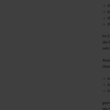
d
d
d
d
Im E
die 
sehr
Aber
über
ü
ü
ü
gest
die 