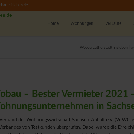
bau-eisleben.de
Home
Wohnungen
Verkäufe
Alle Wohnungen
K
Wobau Lutherstadt Eisleben | w
1-Raumwohnungen
U
2-Raumwohnungen
M
3-Raumwohnungen
4-Raumwohnungen
U
WBS-Wohnungssuche
bau – Bester Vermieter 2021 -
Unsere Wohngebiete
F
ohnungsunternehmen in Sachse
w
M
Verband der Wohnungswirtschaft Sachsen-Anhalt e.V. (VdW) li
Verbandes von Testkunden überprüfen. Dabei wurde die Erreichb
T