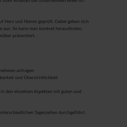
es VdW erhalten die Unternehmen einen Ist-
ahlungsschwierigkeiten
Wohntipps
Newsarchiv
 Herz und Nieren geprüft. Dabei geben sich
e aus. So kann man konkret herausfinden,
über präsentiert.
rnehmen anfragen
barkeit und Übersichtlichkeit
in den einzelnen Aspekten mit guten und
nterschiedlichen Tageszeiten durchgeführt.