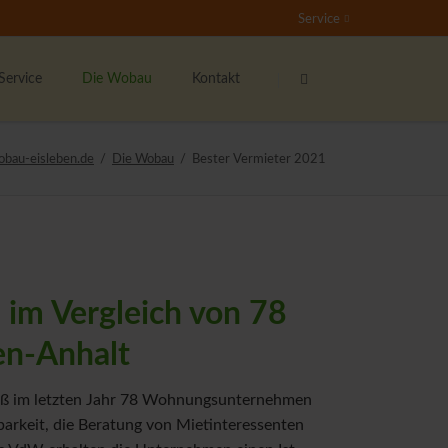
Service
Navigation
Navigation
überspringen
überspringen
Service
Die Wobau
Kontakt
undenservice
Das sind wir
Ansprechpartner
obau-eisleben.de
Die Wobau
Bester Vermieter 2021
nser Mieterticket
Kontaktformular
Stellenangebote
ieter werben Mieter
Der Wohnberechtigungsschein
nser soziales Engagement
Rundum-Sorglos-Paket
 im Vergleich von 78
ernsehen
n-Anhalt
ichtige Formulare
ieterzeitung "Echo"
eß im letzten Jahr 78 Wohnungsunternehmen
arkeit, die Beratung von Mietinteressenten
ipp's & Hinweise