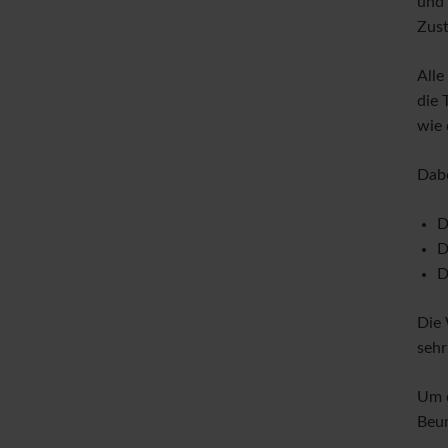
und 
Zust
Alle
die 
wie 
Dabe
D
D
D
Die 
sehr
Um d
Beur