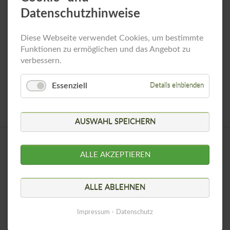
Datenschutzhinweise
Grundmiete
365,00 €
Nebenkosten
100,00 €
Diese Webseite verwendet Cookies, um bestimmte
Heizkosten
120,00 €
Funktionen zu ermöglichen und das Angebot zu
Gesamtmiete
verbessern.
585,00 €
Essenziell
EXPOSÉ ZUM DOWNLOAD
Details einblenden
Exposé downloaden
AUSWAHL SPEICHERN
Navigation
Kontaktformular
Sitemap
Impressum
Datenschutz
überspringen
ALLE AKZEPTIEREN
Informationspflichten gemäß Artikel 13 DSGVO
© Copyright 2026. Wohnungsbaugesellschaft der Lutherstadt
ALLE ABLEHNEN
Eisleben mbH. All rights reserved. [Besucher: 932.909 (1. Januar
2010)]
Impressum
Datenschutz
Navigation
Sitemap
Impressum
Datenschutz
überspringen