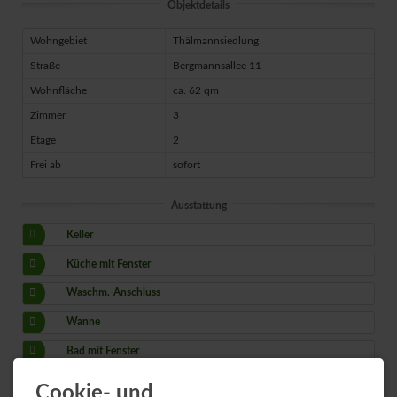
Objektdetails
Wohngebiet
Thälmannsiedlung
Straße
Bergmannsallee 11
Wohnfläche
ca. 62 qm
Zimmer
3
Etage
2
Frei ab
sofort
Ausstattung
Keller
Küche mit Fenster
Waschm.-Anschluss
Wanne
Bad mit Fenster
Cookie- und
Miete